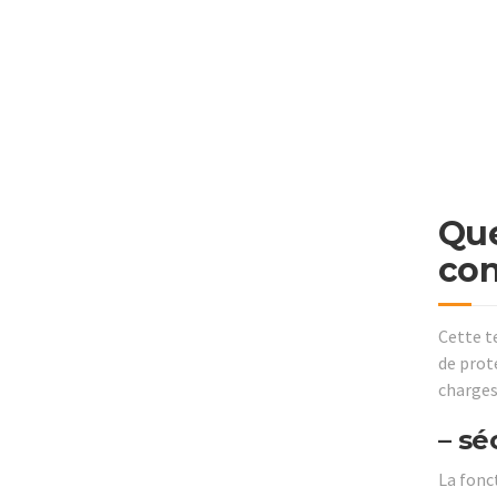
Que
con
Cette t
de proté
charges
– sé
La fonc