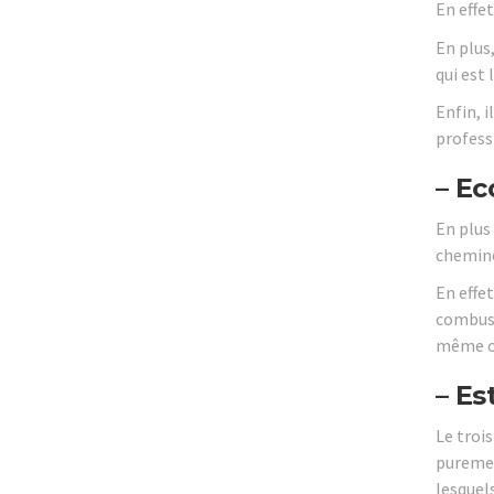
En effe
En plus
qui est
Enfin, 
professi
– Ec
En plus 
cheminé
En effet
combust
même oc
– Es
Le troi
puremen
lesquel