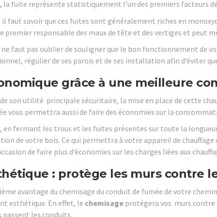
t, la fuite représente statistiquement l’un des premiers facteurs 
, il faut savoir que ces fuites sont généralement riches en monoxyd
 le premier responsable des maux de tête et des vertiges et peut mê
il ne faut pas oublier de souligner que le bon fonctionnement de vo
onnel, régulier de ses parois et de ses installation afin d’éviter 
onomique grâce à une meilleure com
de son utilité principale sécuritaire, la mise en place de cette ch
e vous permettra aussi de faire des économies sur la consommati
, en fermant les trous et les fuites présentes sur toute la longueu
ion de votre bois. Ce qui permettra à votre appareil de chauffage 
casion de faire plus d’économies sur les charges liées aux chauffa
thétique : protège les murs contre l
sième avantage du chemisage du conduit de fumée de votre cheminée,
t esthétique. En effet, le
chemisage
protégera vos murs contre l
s passent les conduits.