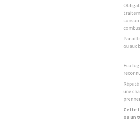
Obligat
traitem
consomm
combust
Par aill
ou aux 
Eco log
reconnue
Réputé 
une chau
prennen
Cette t
ou un t