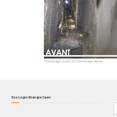
Chemisage avant et Chemisage après
Eco Logis-Energie Caen
N
o
m