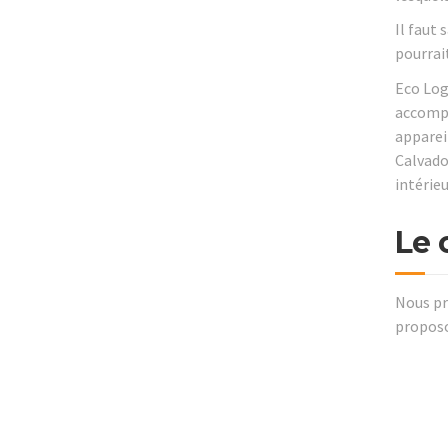
Il faut 
pourrait
Eco Log
accompa
apparei
Calvado
intérieu
Le 
Nous pr
proposo