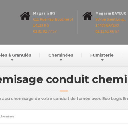
Magasin IFS
Magasin BAYEUX
611 Rue Paul Boucherot
90 rue Saint Loup,
14123 IFS
14400 BAYEUX
02 31 82 77 57
02 31 51 66 67
les à Granulés
Cheminées
Fumisterie
misage conduit chem
z au chemisage de votre conduit de fumée avec Eco Logis En
 cheminée