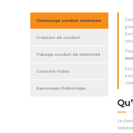
Cons
Chemisage conduit cheminée
glac
fum
Création de conduit
sécu
Pour
Tubage conduit de cheminée
moi
Eco 
Contrôle Vidéo
à bo
cha
Ramonage Débistrage
Qu’
Le chem
redonne